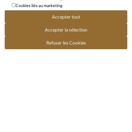
Cookies liés au marketing
Accepter tout
Accepter la sélection
Refuser les Cookies
0
billets
-
continuer
-
0,00€
Continuer à acheter